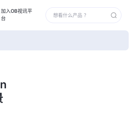
加入OB视讯平
台
n
景